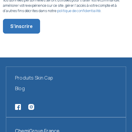
Vos données personnelles seront utilisées pour traiter votre commande,
améliorer votre expérience sur ce site, gérer l'accès à votre compte et à
d'autres fins décrites dans notre
politique de confidentialité
.
S’inscrire
Produits Skin Cap
Blog
ChemiGroup France